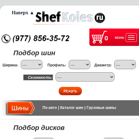
Наверх ▲
0
МЕНЮ
Отк
Подбор шин
нав
Ширина:
Профиль:
Диаметр:
Сезонность:
По авто
|
Каталог шин
|
Грузовые шины
Подбор дисков