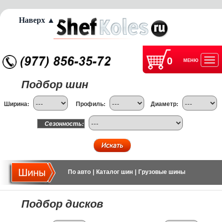
Наверх ▲
0
МЕНЮ
Отк
Подбор шин
нав
Ширина:
Профиль:
Диаметр:
Сезонность:
По авто
|
Каталог шин
|
Грузовые шины
Подбор дисков