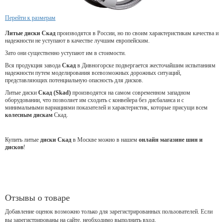
Перейти к размерам
Литые диски Скад
производятся в России, но по своим характеристикам качества и
надежности не уступают в качестве лучшим европейским.
Зато они существенно уступают им в стоимости.
Вся продукция завода
Скад
в Дивногорске подвергается жесточайшим испытаниям
надежности путем моделирования всевозможных дорожных ситуаций,
представляющих потенциальную опасность для дисков.
Литые диски
Скад (Skad)
производятся на самом современном западном
оборудовании, что позволяет им сходить с конвейера без дисбаланса и с
минимальными вариациями показателей и характеристик, которые присущи всем
колесным дискам
Скад.
Купить литые
диски Скад
в Москве можно в нашем
онлайн магазине шин и
дисков
!
Отзывы о товаре
Добавление оценок возможно только для зарегистрированных пользователей. Если
вы зарегистрированы на сайте, необходимо выполнить вход.