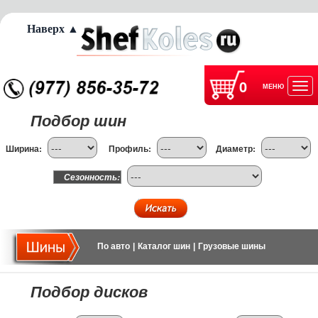
Наверх ▲
0
МЕНЮ
Отк
Подбор шин
нав
Ширина:
Профиль:
Диаметр:
Сезонность:
По авто
|
Каталог шин
|
Грузовые шины
Подбор дисков