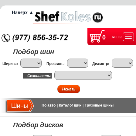
Наверх ▲
0
МЕНЮ
Отк
Подбор шин
нав
Ширина:
Профиль:
Диаметр:
Сезонность:
По авто
|
Каталог шин
|
Грузовые шины
Подбор дисков