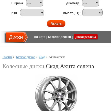
Ширина:
Диаметр:
PCD:
Вылет (ET):
По авто
|
Каталог дисков
|
Диски реплика
Главная
»
Каталог дисков
»
Скад
»
Акита селена
Колесные диски
Скад Акита селена