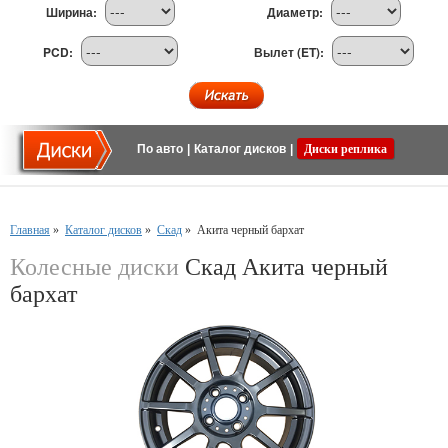
Ширина:
Диаметр:
PCD:
Вылет (ET):
По авто
|
Каталог дисков
|
Диски реплика
Главная
»
Каталог дисков
»
Скад
»
Акита черный бархат
Колесные диски
Скад Акита черный
бархат