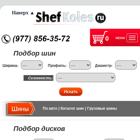
Наверх ▲
0
МЕНЮ
Отк
Подбор шин
нав
Ширина:
Профиль:
Диаметр:
Сезонность:
По авто
|
Каталог шин
|
Грузовые шины
Подбор дисков