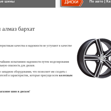
ые шины
По авто
|
Ка
алмаз бархат
теристикам качества и надежности не уступают в качестве
точайшим испытаниям надежности путем моделирования
ьную опасность для дисков.
западном оборудовании, что позволяет им сходить с
ателей и характеристик, которые присущи всем
колесным
агазине шин и дисков
!