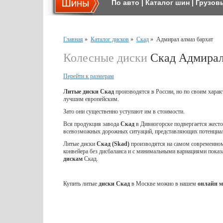
По авто
|
Каталог шин
|
Грузов
Главная
»
Каталог дисков
»
Скад
»
Адмирал алмаз бархат
Колесные диски
Скад Адмирал 
Перейти к размерам
Литые диски Скад
производятся в России, но по своим харак
лучшим европейским.
Зато они существенно уступают им в стоимости.
Вся продукция завода
Скад
в Дивногорске подвергается жес
всевозможных дорожных ситуаций, представляющих потенциал
Литые диски
Скад (Skad)
производятся на самом современном 
конвейера без дисбаланса и с минимальными вариациями показ
дискам
Скад.
Купить литые
диски Скад
в Москве можно в нашем
онлайн м