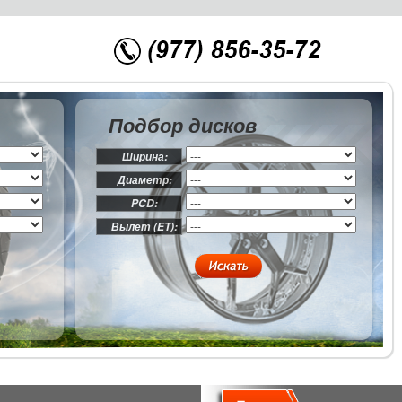
Подбор дисков
Ширина:
Диаметр:
PCD:
Вылет (ET):