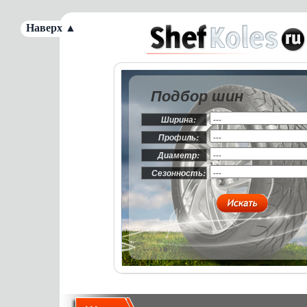
Наверх ▲
Подбор шин
Ширина:
Профиль:
Диаметр:
Сезонность: