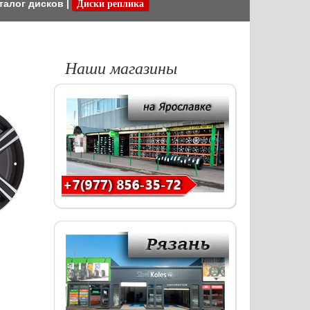
талог дисков
|
Диски реплика
Наши магазины