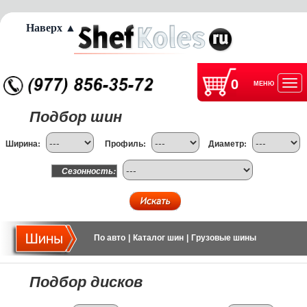
Наверх ▲
0
МЕНЮ
Отк
Подбор шин
нав
Ширина:
Профиль:
Диаметр:
Сезонность:
По авто
|
Каталог шин
|
Грузовые шины
Подбор дисков