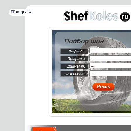
Наверх ▲
Подбор шин
Ширина:
Профиль:
Диаметр:
Сезонность: