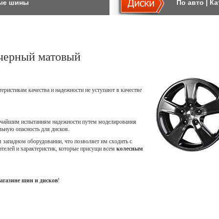
ые шины
По авто
|
Ка
черный матовый
теристикам качества и надежности не уступают в качестве
точайшим испытаниям надежности путем моделирования
ьную опасность для дисков.
западном оборудовании, что позволяет им сходить с
ателей и характеристик, которые присущи всем
колесным
агазине шин и дисков
!