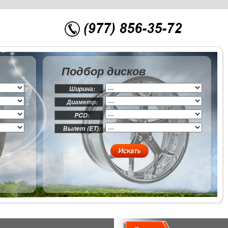
Подбор дисков
Ширина:
Диаметр:
PCD:
Вылет (ET):