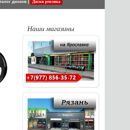
талог дисков
|
Диски реплика
Наши магазины