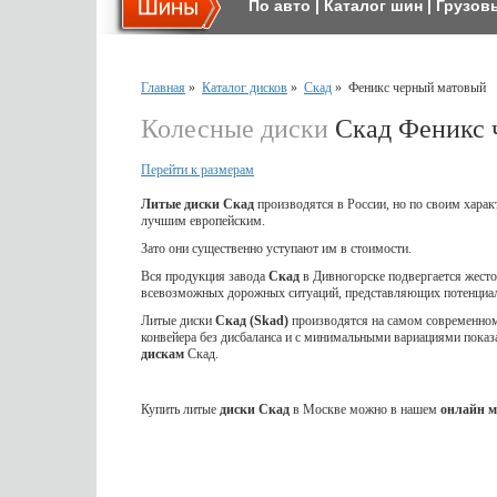
По авто
|
Каталог шин
|
Грузов
Главная
»
Каталог дисков
»
Скад
»
Феникс черный матовый
Колесные диски
Скад Феникс 
Перейти к размерам
Литые диски Скад
производятся в России, но по своим харак
лучшим европейским.
Зато они существенно уступают им в стоимости.
Вся продукция завода
Скад
в Дивногорске подвергается жес
всевозможных дорожных ситуаций, представляющих потенциал
Литые диски
Скад (Skad)
производятся на самом современном 
конвейера без дисбаланса и с минимальными вариациями показ
дискам
Скад.
Купить литые
диски Скад
в Москве можно в нашем
онлайн м