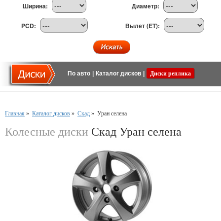
Ширина:
Диаметр:
PCD:
Вылет (ET):
По авто
|
Каталог дисков
|
Диски реплика
Главная
»
Каталог дисков
»
Скад
»
Уран селена
Колесные диски
Скад Уран селена