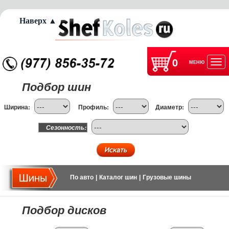
Наверх ▲
0
МЕНЮ
Отк
Подбор шин
нав
Ширина:
Профиль:
Диаметр:
Сезонность:
По авто
|
Каталог шин
|
Грузовые шины
Подбор дисков