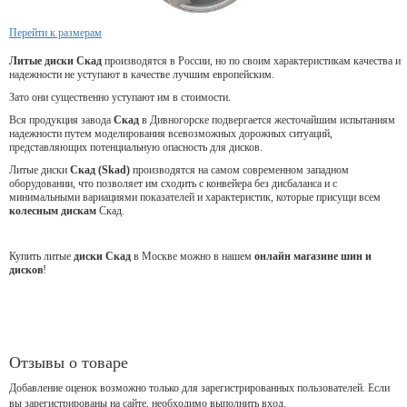
Перейти к размерам
Литые диски Скад
производятся в России, но по своим характеристикам качества и
надежности не уступают в качестве лучшим европейским.
Зато они существенно уступают им в стоимости.
Вся продукция завода
Скад
в Дивногорске подвергается жесточайшим испытаниям
надежности путем моделирования всевозможных дорожных ситуаций,
представляющих потенциальную опасность для дисков.
Литые диски
Скад (Skad)
производятся на самом современном западном
оборудовании, что позволяет им сходить с конвейера без дисбаланса и с
минимальными вариациями показателей и характеристик, которые присущи всем
колесным дискам
Скад.
Купить литые
диски Скад
в Москве можно в нашем
онлайн магазине шин и
дисков
!
Отзывы о товаре
Добавление оценок возможно только для зарегистрированных пользователей. Если
вы зарегистрированы на сайте, необходимо выполнить вход.