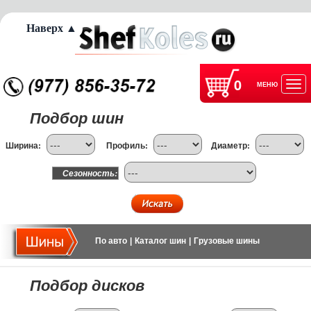
Наверх ▲
0
МЕНЮ
Отк
Подбор шин
нав
Ширина:
Профиль:
Диаметр:
Сезонность:
По авто
|
Каталог шин
|
Грузовые шины
Подбор дисков