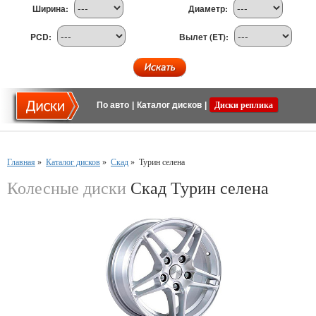
Ширина:
Диаметр:
PCD:
Вылет (ET):
По авто
|
Каталог дисков
|
Диски реплика
Главная
»
Каталог дисков
»
Скад
»
Турин селена
Колесные диски
Скад Турин селена