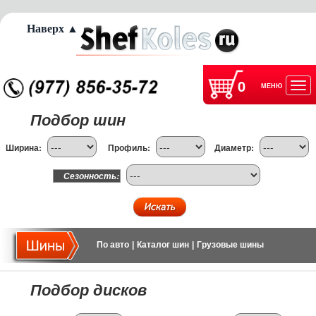
Наверх ▲
0
МЕНЮ
Отк
Подбор шин
нав
Ширина:
Профиль:
Диаметр:
Сезонность:
По авто
|
Каталог шин
|
Грузовые шины
Подбор дисков