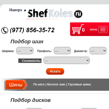
Наверх ▲
0
МЕНЮ
Отк
Подбор шин
нав
Ширина:
Профиль:
Диаметр:
Сезонность:
По авто
|
Каталог шин
|
Грузовые шины
Подбор дисков