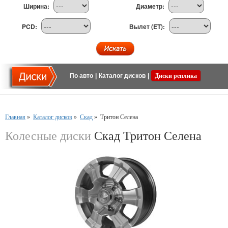
Ширина:
Диаметр:
PCD:
Вылет (ET):
По авто
|
Каталог дисков
|
Диски реплика
Главная
»
Каталог дисков
»
Скад
»
Тритон Селена
Колесные диски
Скад Тритон Селена