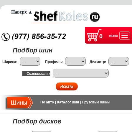
Наверх ▲
0
МЕНЮ
Отк
Подбор шин
нав
Ширина:
Профиль:
Диаметр:
Сезонность:
По авто
|
Каталог шин
|
Грузовые шины
Подбор дисков