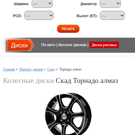
Ширина:
Диаметр:
PCD:
Вылет (ET):
По авто
|
Каталог дисков
|
Диски реплика
Главная
»
Каталог дисков
»
Скад
»
Торнадо алмаз
Колесные диски
Скад Торнадо алмаз