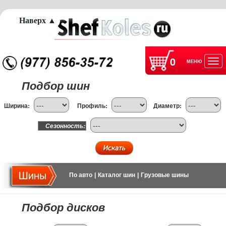
Наверх ▲
0
МЕНЮ
Отк
Подбор шин
нав
Ширина:
Профиль:
Диаметр:
Сезонность:
По авто
|
Каталог шин
|
Грузовые шины
Подбор дисков