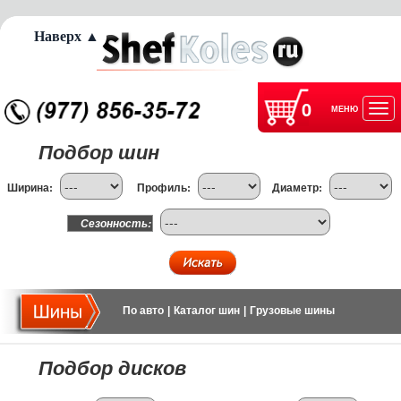
Наверх ▲
0
МЕНЮ
Отк
Подбор шин
нав
Ширина:
Профиль:
Диаметр:
Сезонность:
По авто
|
Каталог шин
|
Грузовые шины
Подбор дисков