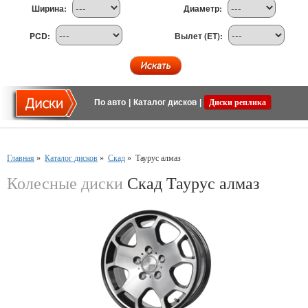
Ширина:
Диаметр:
PCD:
Вылет (ET):
По авто
|
Каталог дисков
|
Диски реплика
Главная
»
Каталог дисков
»
Скад
»
Таурус алмаз
Колесные диски
Скад Таурус алмаз