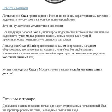
Перейти к размерам
Литые диски Скад
производятся в России, но по своим характеристикам качества и
надежности не уступают в качестве лучшим европейским.
Зато они существенно уступают им в стоимости.
Вся продукция завода
Скад
в Дивногорске подвергается жесточайшим испытаниям
надежности путем моделирования всевозможных дорожных ситуаций,
представляющих потенциальную опасность для дисков.
Литые диски
Скад (Skad)
производятся на самом современном западном
оборудовании, что позволяет им сходить с конвейера без дисбаланса и с
минимальными вариациями показателей и характеристик, которые присущи всем
колесным дискам
Скад.
Купить литые
диски Скад
в Москве можно в нашем
онлайн магазине шин и
дисков
!
Отзывы о товаре
Добавление оценок возможно только для зарегистрированных пользователей. Если
вы зарегистрированы на сайте, необходимо выполнить вход.