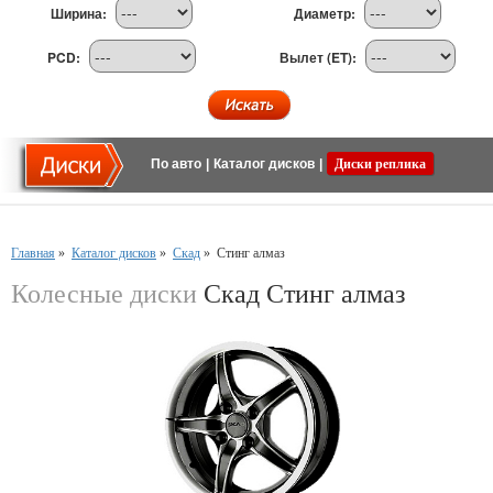
Ширина:
Диаметр:
PCD:
Вылет (ET):
По авто
|
Каталог дисков
|
Диски реплика
Главная
»
Каталог дисков
»
Скад
»
Стинг алмаз
Колесные диски
Скад Стинг алмаз