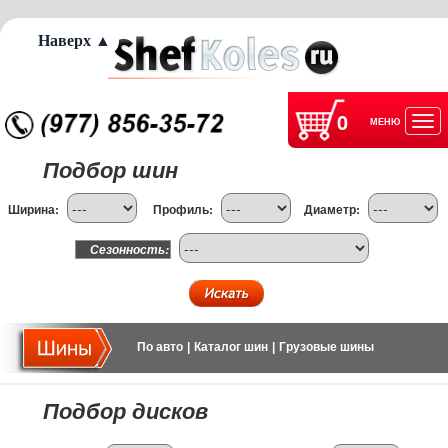
Наверх ▲
0
МЕНЮ
Отк
Подбор шин
нав
Ширина:
Профиль:
Диаметр:
Сезонность:
По авто
|
Каталог шин
|
Грузовые шины
Подбор дисков