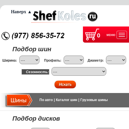
Наверх ▲
0
МЕНЮ
Отк
Подбор шин
нав
Ширина:
Профиль:
Диаметр:
Сезонность:
По авто
|
Каталог шин
|
Грузовые шины
Подбор дисков