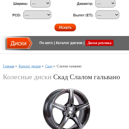
Ширина:
Диаметр:
PCD:
Вылет (ET):
По авто
|
Каталог дисков
|
Диски реплика
Главная
»
Каталог дисков
»
Скад
»
Слалом гальвано
Колесные диски
Скад Слалом гальвано