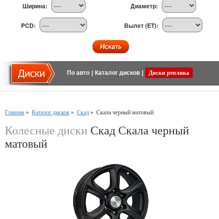
Ширина:
Диаметр:
PCD:
Вылет (ET):
По авто
|
Каталог дисков
|
Диски реплика
Главная
»
Каталог дисков
»
Скад
»
Скала черный матовый
Колесные диски
Скад Скала черный
матовый