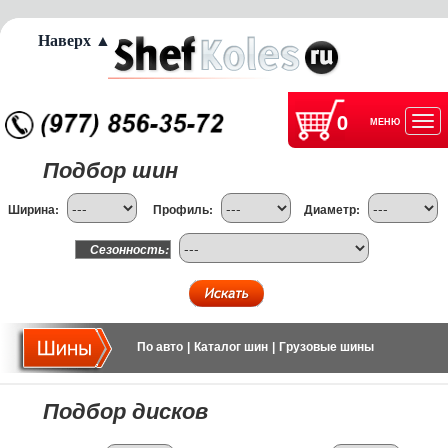
Наверх ▲
0
МЕНЮ
Отк
Подбор шин
нав
Ширина:
Профиль:
Диаметр:
Сезонность:
По авто
|
Каталог шин
|
Грузовые шины
Подбор дисков