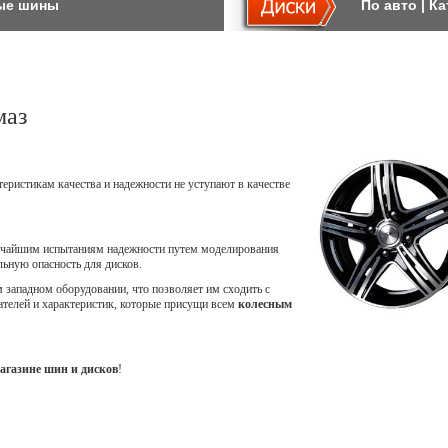
ые шины
По авто
|
Ка
маз
теристикам качества и надежности не уступают в качестве
точайшим испытаниям надежности путем моделирования
ьную опасность для дисков.
западном оборудовании, что позволяет им сходить с
ателей и характеристик, которые присущи всем
колесным
агазине шин и дисков
!