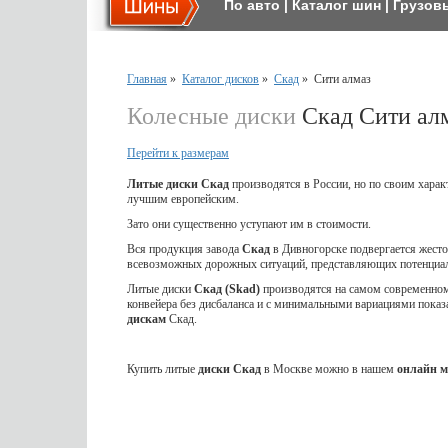
По авто
|
Каталог шин
|
Грузов
Главная
»
Каталог дисков
»
Скад
»
Сити алмаз
Колесные диски
Скад Сити ал
Перейти к размерам
Литые диски Скад
производятся в России, но по своим харак
лучшим европейским.
Зато они существенно уступают им в стоимости.
Вся продукция завода
Скад
в Дивногорске подвергается жес
всевозможных дорожных ситуаций, представляющих потенциал
Литые диски
Скад (Skad)
производятся на самом современном 
конвейера без дисбаланса и с минимальными вариациями показ
дискам
Скад.
Купить литые
диски Скад
в Москве можно в нашем
онлайн м