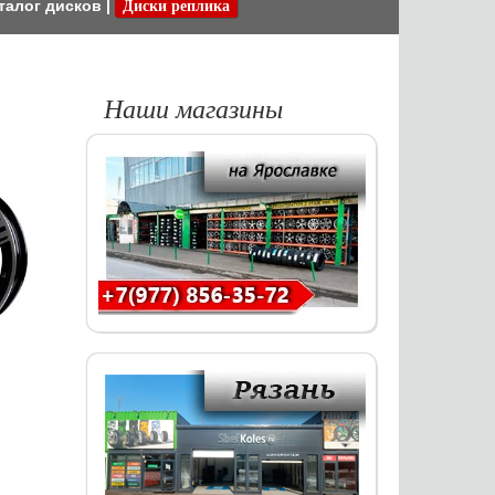
талог дисков
|
Диски реплика
Наши магазины