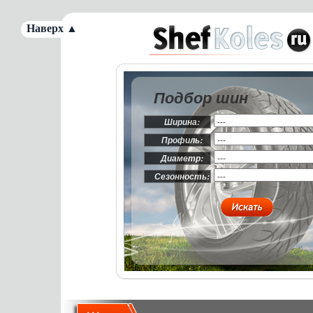
Наверх ▲
Подбор шин
Ширина:
Профиль:
Диаметр:
Сезонность: