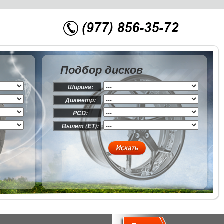
Подбор дисков
Ширина:
Диаметр:
PCD:
Вылет (ET):