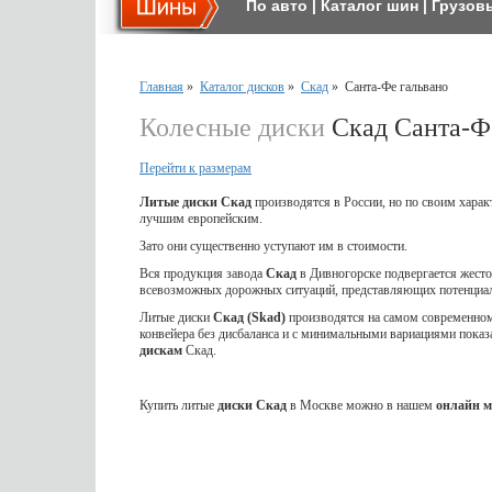
По авто
|
Каталог шин
|
Грузов
Главная
»
Каталог дисков
»
Скад
»
Санта-Фе гальвано
Колесные диски
Скад Санта-Ф
Перейти к размерам
Литые диски Скад
производятся в России, но по своим харак
лучшим европейским.
Зато они существенно уступают им в стоимости.
Вся продукция завода
Скад
в Дивногорске подвергается жес
всевозможных дорожных ситуаций, представляющих потенциал
Литые диски
Скад (Skad)
производятся на самом современном 
конвейера без дисбаланса и с минимальными вариациями показ
дискам
Скад.
Купить литые
диски Скад
в Москве можно в нашем
онлайн м