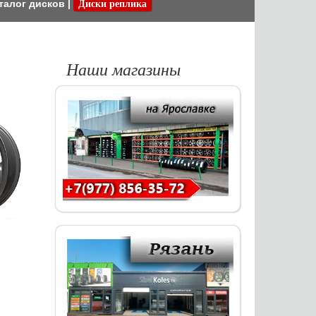
талог дисков
|
Диски реплика
Наши магазины