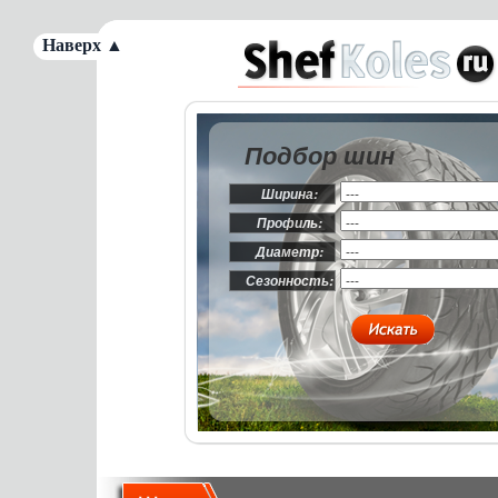
Наверх ▲
Подбор шин
Ширина:
Профиль:
Диаметр:
Сезонность: