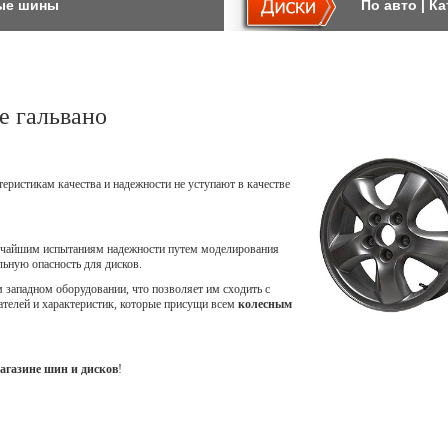
ые шины
По авто
|
Ка
е гальвано
теристикам качества и надежности не уступают в качестве
точайшим испытаниям надежности путем моделирования
ьную опасность для дисков.
западном оборудовании, что позволяет им сходить с
ателей и характеристик, которые присущи всем
колесным
агазине шин и дисков
!