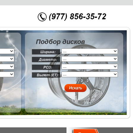
Подбор дисков
Ширина:
Диаметр:
PCD:
Вылет (ET):