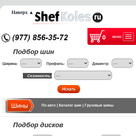
Наверх ▲
0
МЕНЮ
Отк
Подбор шин
нав
Ширина:
Профиль:
Диаметр:
Сезонность:
По авто
|
Каталог шин
|
Грузовые шины
Подбор дисков