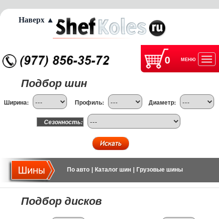
Наверх ▲
0
МЕНЮ
Отк
Подбор шин
нав
Ширина:
Профиль:
Диаметр:
Сезонность:
По авто
|
Каталог шин
|
Грузовые шины
Подбор дисков