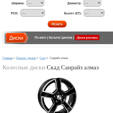
Ширина:
Диаметр:
PCD:
Вылет (ET):
По авто
|
Каталог дисков
|
Диски реплика
Главная
»
Каталог дисков
»
Скад
»
Санрайз алмаз
Колесные диски
Скад Санрайз алмаз