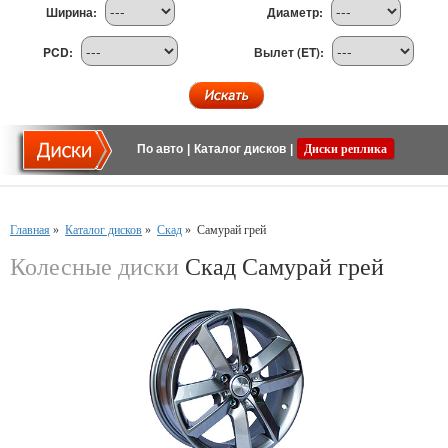
Ширина:
Диаметр:
PCD:
Вылет (ET):
По авто
|
Каталог дисков
|
Диски реплика
Главная
»
Каталог дисков
»
Скад
»
Самурай грей
Колесные диски
Скад Самурай грей