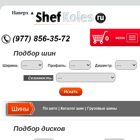
Наверх ▲
0
МЕНЮ
Отк
Подбор шин
нав
Ширина:
Профиль:
Диаметр:
Сезонность:
По авто
|
Каталог шин
|
Грузовые шины
Подбор дисков