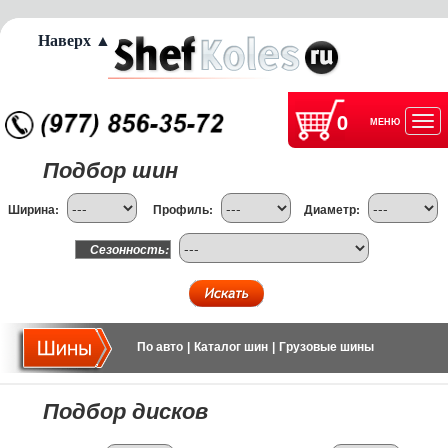
Наверх ▲
0
МЕНЮ
Отк
Подбор шин
нав
Ширина:
Профиль:
Диаметр:
Сезонность:
По авто
|
Каталог шин
|
Грузовые шины
Подбор дисков