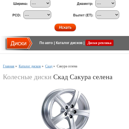
Ширина:
Диаметр:
PCD:
Вылет (ET):
По авто
|
Каталог дисков
|
Диски реплика
Главная
»
Каталог дисков
»
Скад
»
Сакура селена
Колесные диски
Скад Сакура селена