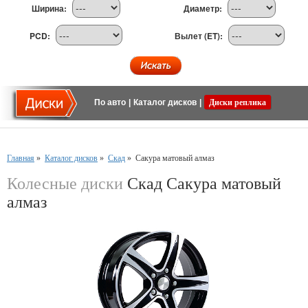
Ширина:
Диаметр:
PCD:
Вылет (ET):
По авто
|
Каталог дисков
|
Диски реплика
Главная
»
Каталог дисков
»
Скад
»
Сакура матовый алмаз
Колесные диски
Скад Сакура матовый
алмаз