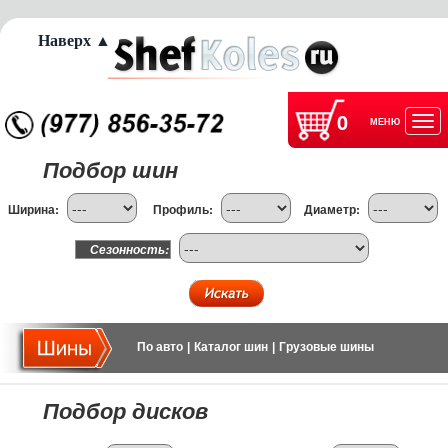
Наверх ▲
0
МЕНЮ
Отк
Подбор шин
нав
Ширина:
Профиль:
Диаметр:
Сезонность:
По авто
|
Каталог шин
|
Грузовые шины
Подбор дисков