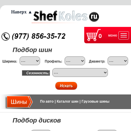
Наверх ▲
0
МЕНЮ
Отк
Подбор шин
нав
Ширина:
Профиль:
Диаметр:
Сезонность:
По авто
|
Каталог шин
|
Грузовые шины
Подбор дисков