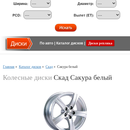
Ширина:
Диаметр:
PCD:
Вылет (ET):
По авто
|
Каталог дисков
|
Диски реплика
Главная
»
Каталог дисков
»
Скад
»
Сакура белый
Колесные диски
Скад Сакура белый