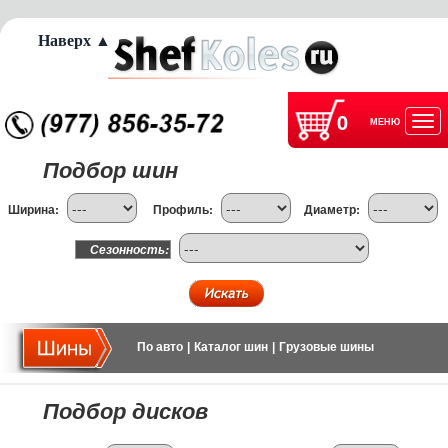
Наверх ▲
0
МЕНЮ
Отк
Подбор шин
нав
Ширина:
Профиль:
Диаметр:
Сезонность:
По авто
|
Каталог шин
|
Грузовые шины
Подбор дисков