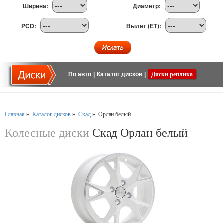
Ширина:
Диаметр:
PCD:
Вылет (ET):
По авто
|
Каталог дисков
|
Диски реплика
Главная
»
Каталог дисков
»
Скад
»
Орлан белый
Колесные диски
Скад Орлан белый