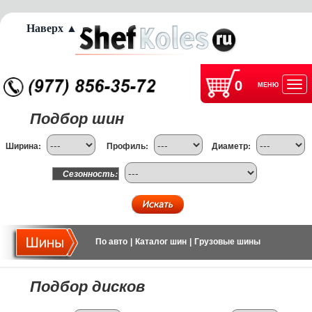
Наверх ▲
0
МЕНЮ
Отк
Подбор шин
нав
Ширина:
Профиль:
Диаметр:
Сезонность:
По авто
|
Каталог шин
|
Грузовые шины
Подбор дисков