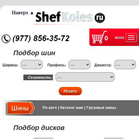
Наверх ▲
0
МЕНЮ
Отк
Подбор шин
нав
Ширина:
Профиль:
Диаметр:
Сезонность:
По авто
|
Каталог шин
|
Грузовые шины
Подбор дисков