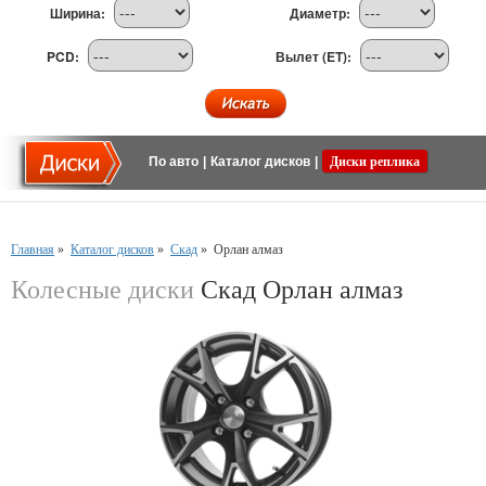
Ширина:
Диаметр:
PCD:
Вылет (ET):
По авто
|
Каталог дисков
|
Диски реплика
Главная
»
Каталог дисков
»
Скад
»
Орлан алмаз
Колесные диски
Скад Орлан алмаз