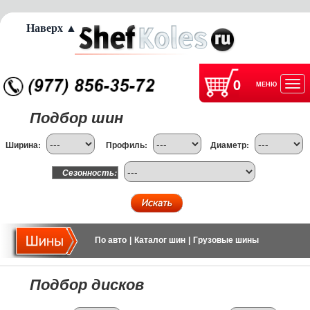
Наверх ▲
0
МЕНЮ
Отк
Подбор шин
нав
Ширина:
Профиль:
Диаметр:
Сезонность:
По авто
|
Каталог шин
|
Грузовые шины
Подбор дисков