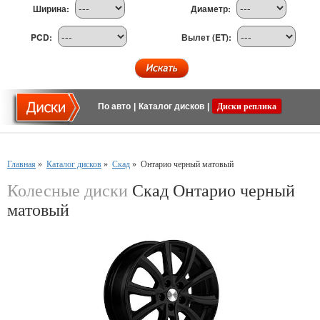
Ширина:
Диаметр:
PCD:
Вылет (ET):
По авто
|
Каталог дисков
|
Диски реплика
Главная
»
Каталог дисков
»
Скад
»
Онтарио черный матовый
Колесные диски
Скад Онтарио черный
матовый