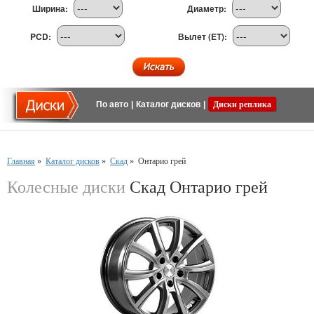
Ширина:
Диаметр:
PCD:
Вылет (ET):
По авто
|
Каталог дисков
|
Диски реплика
Главная
»
Каталог дисков
»
Скад
»
Онтарио грей
Колесные диски
Скад Онтарио грей