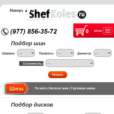
Наверх ▲
0
МЕНЮ
Отк
Подбор шин
нав
Ширина:
Профиль:
Диаметр:
Сезонность:
По авто
|
Каталог шин
|
Грузовые шины
Подбор дисков