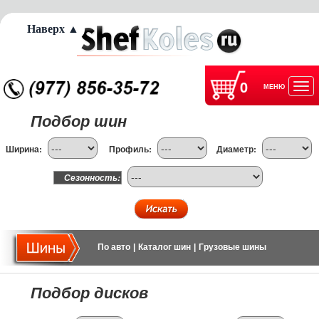
Наверх ▲
0
МЕНЮ
Отк
Подбор шин
нав
Ширина:
Профиль:
Диаметр:
Сезонность:
По авто
|
Каталог шин
|
Грузовые шины
Подбор дисков