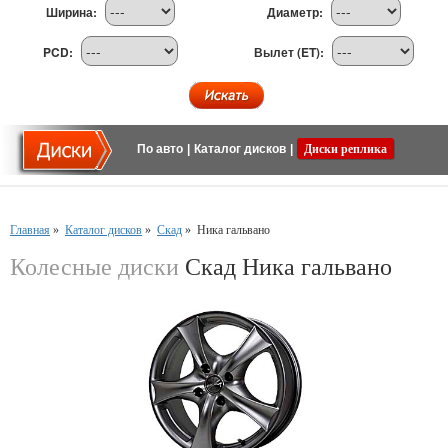
Ширина:
Диаметр:
PCD:
Вылет (ET):
По авто
|
Каталог дисков
|
Диски реплика
Главная
»
Каталог дисков
»
Скад
»
Ника гальвано
Колесные диски
Скад Ника гальвано