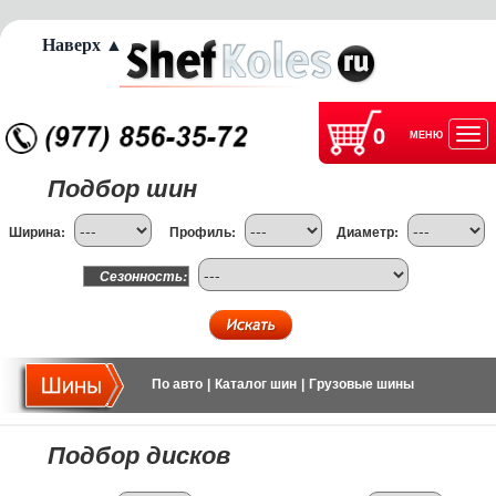
Наверх ▲
0
МЕНЮ
Отк
Подбор шин
нав
Ширина:
Профиль:
Диаметр:
Сезонность:
По авто
|
Каталог шин
|
Грузовые шины
Подбор дисков