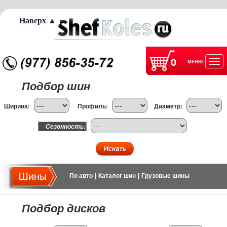
Наверх ▲
0
МЕНЮ
Отк
Подбор шин
нав
Ширина:
Профиль:
Диаметр:
Сезонность:
По авто
|
Каталог шин
|
Грузовые шины
Подбор дисков