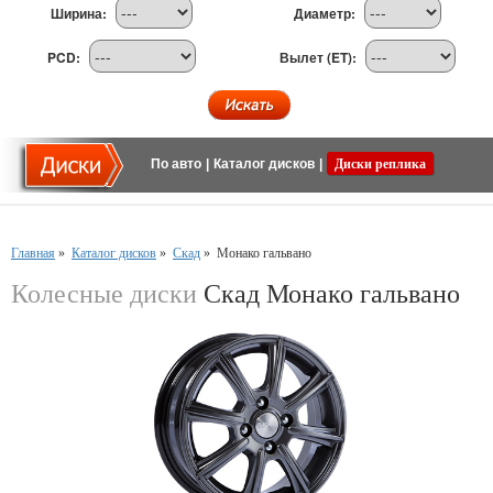
Ширина:
Диаметр:
PCD:
Вылет (ET):
По авто
|
Каталог дисков
|
Диски реплика
Главная
»
Каталог дисков
»
Скад
»
Монако гальвано
Колесные диски
Скад Монако гальвано