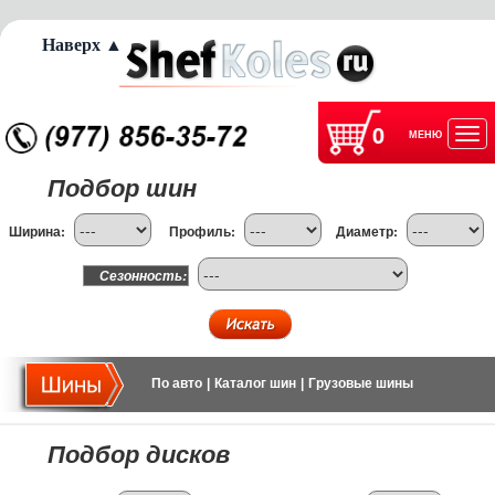
Наверх ▲
0
МЕНЮ
Отк
Подбор шин
нав
Ширина:
Профиль:
Диаметр:
Сезонность:
По авто
|
Каталог шин
|
Грузовые шины
Подбор дисков