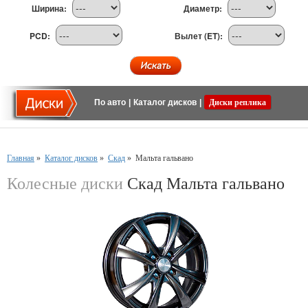
Ширина:
Диаметр:
PCD:
Вылет (ET):
По авто
|
Каталог дисков
|
Диски реплика
Главная
»
Каталог дисков
»
Скад
»
Мальта гальвано
Колесные диски
Скад Мальта гальвано