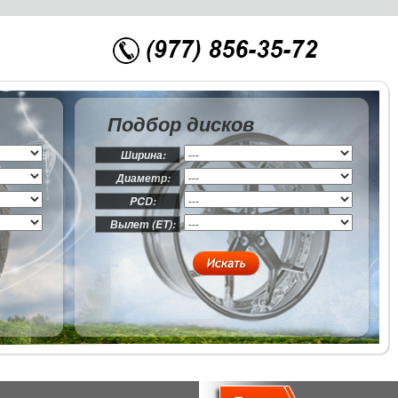
Подбор дисков
Ширина:
Диаметр:
PCD:
Вылет (ET):