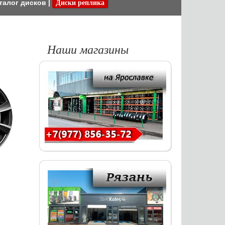
талог дисков
|
Диски реплика
Наши магазины