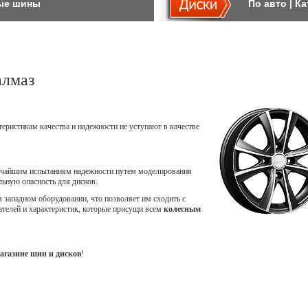
ые шины
По авто
|
Ка
алмаз
теристикам качества и надежности не уступают в качестве
точайшим испытаниям надежности путем моделирования
ьную опасность для дисков.
западном оборудовании, что позволяет им сходить с
ателей и характеристик, которые присущи всем
колесным
агазине шин и дисков
!