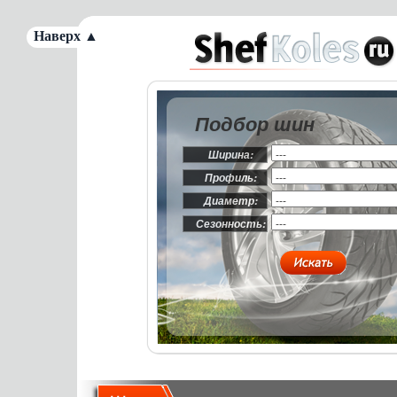
Наверх ▲
Подбор шин
Ширина:
Профиль:
Диаметр:
Сезонность: