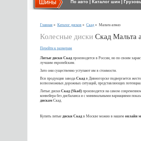
По авто
|
Каталог шин
|
Грузов
Главная
»
Каталог дисков
»
Скад
»
Мальта алмаз
Колесные диски
Скад Мальта 
Перейти к размерам
Литые диски Скад
производятся в России, но по своим харак
лучшим европейским.
Зато они существенно уступают им в стоимости.
Вся продукция завода
Скад
в Дивногорске подвергается жес
всевозможных дорожных ситуаций, представляющих потенциал
Литые диски
Скад (Skad)
производятся на самом современном 
конвейера без дисбаланса и с минимальными вариациями показ
дискам
Скад.
Купить литые
диски Скад
в Москве можно в нашем
онлайн м