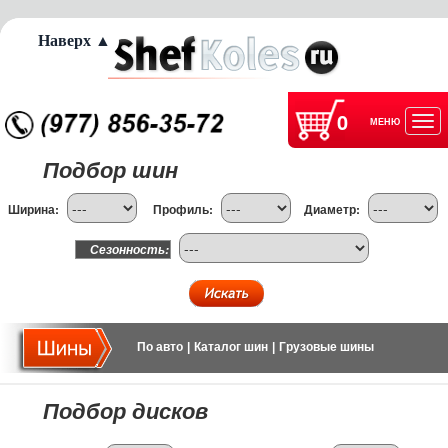
Наверх ▲
0
МЕНЮ
Отк
Подбор шин
нав
Ширина:
Профиль:
Диаметр:
Сезонность:
По авто
|
Каталог шин
|
Грузовые шины
Подбор дисков