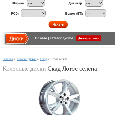
Ширина:
Диаметр:
PCD:
Вылет (ET):
По авто
|
Каталог дисков
|
Диски реплика
Главная
»
Каталог дисков
»
Скад
»
Лотос селена
Колесные диски
Скад Лотос селена