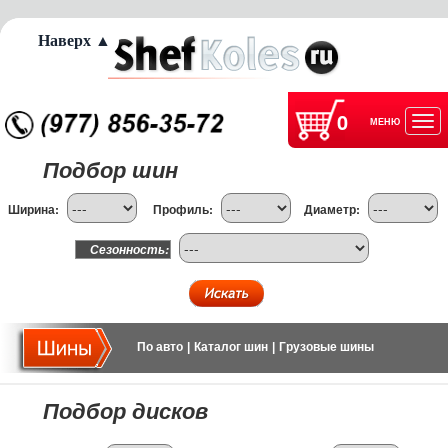
Наверх ▲
0
МЕНЮ
Отк
Подбор шин
нав
Ширина:
Профиль:
Диаметр:
Сезонность:
По авто
|
Каталог шин
|
Грузовые шины
Подбор дисков