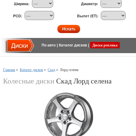
Ширина:
Диаметр:
PCD:
Вылет (ET):
По авто
|
Каталог дисков
|
Диски реплика
Главная
»
Каталог дисков
»
Скад
»
Лорд селена
Колесные диски
Скад Лорд селена