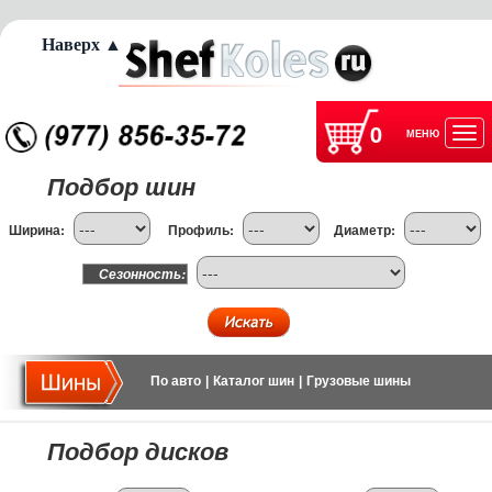
Наверх ▲
0
МЕНЮ
Отк
Подбор шин
нав
Ширина:
Профиль:
Диаметр:
Сезонность:
По авто
|
Каталог шин
|
Грузовые шины
Подбор дисков