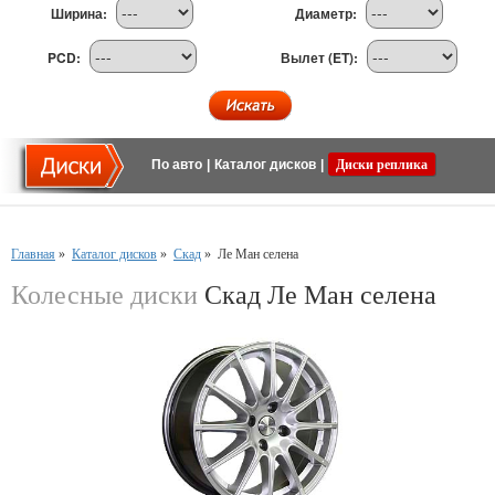
Ширина:
Диаметр:
PCD:
Вылет (ET):
По авто
|
Каталог дисков
|
Диски реплика
Главная
»
Каталог дисков
»
Скад
»
Ле Ман селена
Колесные диски
Скад Ле Ман селена