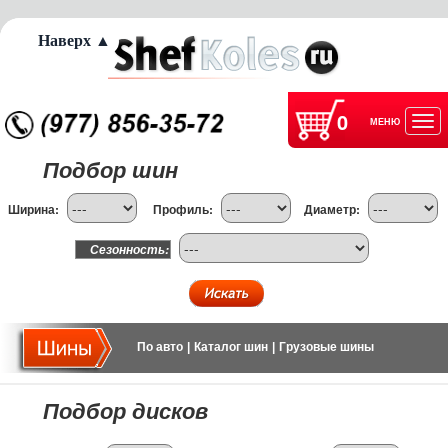
Наверх ▲
0
МЕНЮ
Отк
Подбор шин
нав
Ширина:
Профиль:
Диаметр:
Сезонность:
По авто
|
Каталог шин
|
Грузовые шины
Подбор дисков