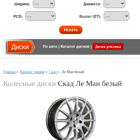
Ширина:
Диаметр:
PCD:
Вылет (ET):
По авто
|
Каталог дисков
|
Диски реплика
Главная
»
Каталог дисков
»
Скад
»
Ле Ман белый
Колесные диски
Скад Ле Ман белый