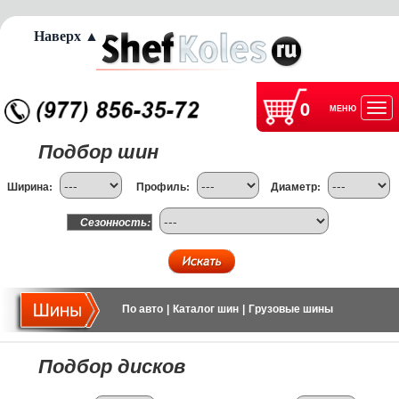
Наверх ▲
0
МЕНЮ
Отк
Подбор шин
нав
Ширина:
Профиль:
Диаметр:
Сезонность:
По авто
|
Каталог шин
|
Грузовые шины
Подбор дисков