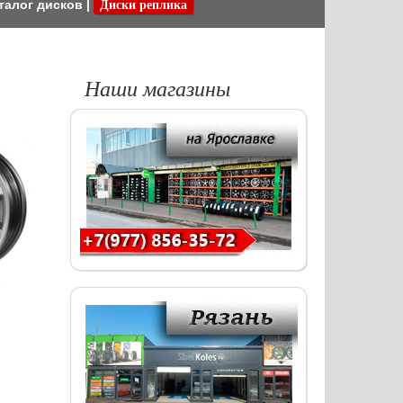
талог дисков
|
Диски реплика
Наши магазины