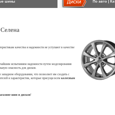
ые шины
По авто
|
Ка
 Селена
теристикам качества и надежности не уступают в качестве
точайшим испытаниям надежности путем моделирования
ьную опасность для дисков.
западном оборудовании, что позволяет им сходить с
ателей и характеристик, которые присущи всем
колесным
агазине шин и дисков
!