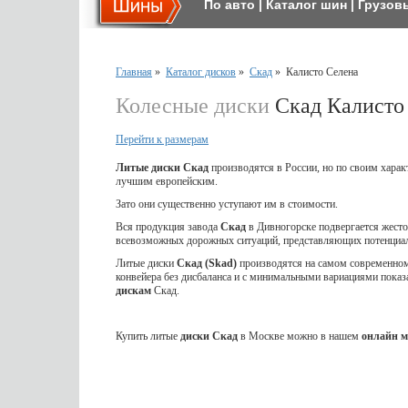
По авто
|
Каталог шин
|
Грузов
Главная
»
Каталог дисков
»
Скад
»
Калисто Селена
Колесные диски
Скад Калисто
Перейти к размерам
Литые диски Скад
производятся в России, но по своим харак
лучшим европейским.
Зато они существенно уступают им в стоимости.
Вся продукция завода
Скад
в Дивногорске подвергается жес
всевозможных дорожных ситуаций, представляющих потенциал
Литые диски
Скад (Skad)
производятся на самом современном 
конвейера без дисбаланса и с минимальными вариациями показ
дискам
Скад.
Купить литые
диски Скад
в Москве можно в нашем
онлайн м