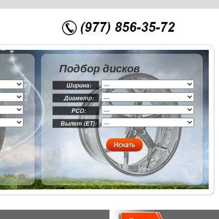
Подбор дисков
Ширина:
Диаметр:
PCD:
Вылет (ET):