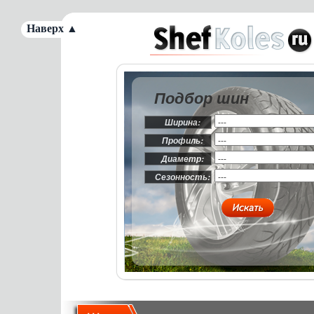
Наверх ▲
Подбор шин
Ширина:
Профиль:
Диаметр:
Сезонность: