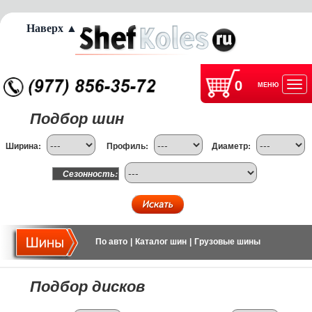
Наверх ▲
0
МЕНЮ
Отк
Подбор шин
нав
Ширина:
Профиль:
Диаметр:
Сезонность:
По авто
|
Каталог шин
|
Грузовые шины
Подбор дисков