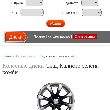
Ширина:
Диаметр:
PCD:
Вылет (ET):
По авто
|
Каталог дисков
|
Диски реплика
Главная
»
Каталог дисков
»
Скад
»
Калисто селена комби
Колесные диски
Скад Калисто селена
комби