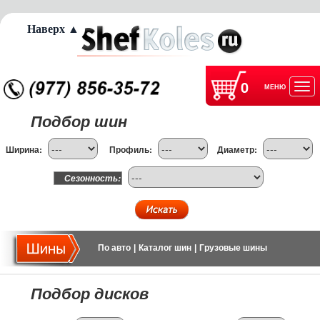
Наверх ▲
0
МЕНЮ
Отк
Подбор шин
нав
Ширина:
Профиль:
Диаметр:
Сезонность:
По авто
|
Каталог шин
|
Грузовые шины
Подбор дисков