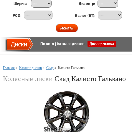
Ширина:
Диаметр:
PCD:
Вылет (ET):
По авто
|
Каталог дисков
|
Диски реплика
Главная
»
Каталог дисков
»
Скад
»
Калисто Гальвано
Колесные диски
Скад Калисто Гальвано