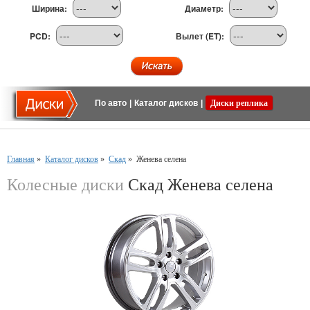
Ширина:
Диаметр:
PCD:
Вылет (ET):
По авто
|
Каталог дисков
|
Диски реплика
Главная
»
Каталог дисков
»
Скад
»
Женева селена
Колесные диски
Скад Женева селена