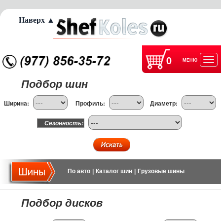
Наверх ▲
0
МЕНЮ
Отк
Подбор шин
нав
Ширина:
Профиль:
Диаметр:
Сезонность:
По авто
|
Каталог шин
|
Грузовые шины
Подбор дисков