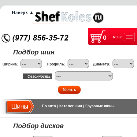
Наверх ▲
0
МЕНЮ
Отк
Подбор шин
нав
Ширина:
Профиль:
Диаметр:
Сезонность:
По авто
|
Каталог шин
|
Грузовые шины
Подбор дисков