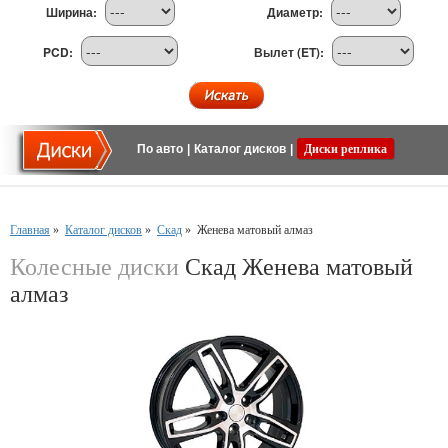
Ширина:
Диаметр:
PCD:
Вылет (ET):
По авто
|
Каталог дисков
|
Диски реплика
Главная
»
Каталог дисков
»
Скад
»
Женева матовый алмаз
Колесные диски
Скад Женева матовый
алмаз