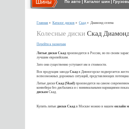
По авто
|
Каталог шин
|
Грузов
Главная
»
Каталог дисков
»
Скад
»
Диамонд селена
Колесные диски
Скад Диамонд
Перейти к размерам
Литые диски Скад
производятся в России, но по своим харак
лучшим европейским.
Зато они существенно уступают им в стоимости.
Вся продукция завода
Скад
в Дивногорске подвергается жес
всевозможных дорожных ситуаций, представляющих потенциал
Литые диски
Скад (Skad)
производятся на самом современном 
конвейера без дисбаланса и с минимальными вариациями показ
дискам
Скад.
Купить литые
диски Скад
в Москве можно в нашем
онлайн м