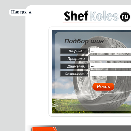
Наверх ▲
Подбор шин
Ширина:
Профиль:
Диаметр:
Сезонность: