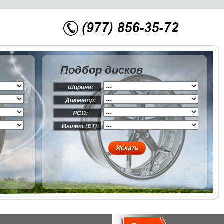
Подбор дисков
Ширина:
Диаметр:
PCD:
Вылет (ET):