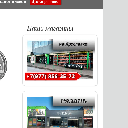
талог дисков
|
Диски реплика
Наши магазины