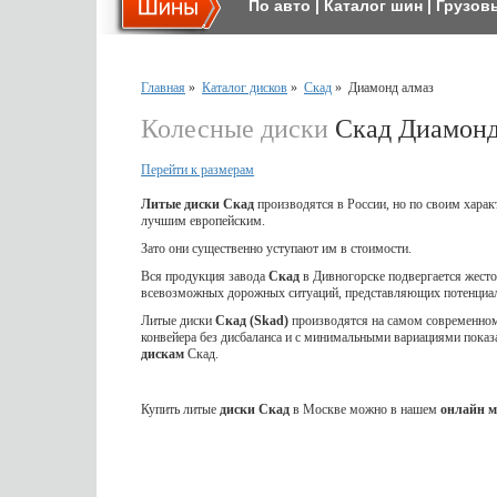
По авто
|
Каталог шин
|
Грузов
Главная
»
Каталог дисков
»
Скад
»
Диамонд алмаз
Колесные диски
Скад Диамонд
Перейти к размерам
Литые диски Скад
производятся в России, но по своим харак
лучшим европейским.
Зато они существенно уступают им в стоимости.
Вся продукция завода
Скад
в Дивногорске подвергается жес
всевозможных дорожных ситуаций, представляющих потенциал
Литые диски
Скад (Skad)
производятся на самом современном 
конвейера без дисбаланса и с минимальными вариациями показ
дискам
Скад.
Купить литые
диски Скад
в Москве можно в нашем
онлайн м