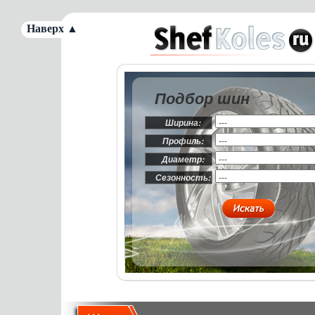
Наверх ▲
Подбор шин
Ширина:
Профиль:
Диаметр:
Сезонность: