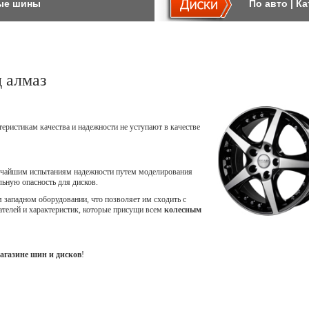
ые шины
По авто
|
Ка
 алмаз
теристикам качества и надежности не уступают в качестве
точайшим испытаниям надежности путем моделирования
ьную опасность для дисков.
западном оборудовании, что позволяет им сходить с
ателей и характеристик, которые присущи всем
колесным
агазине шин и дисков
!