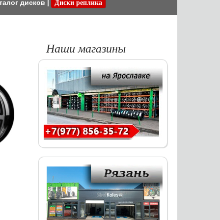
талог дисков
|
Диски реплика
Наши магазины