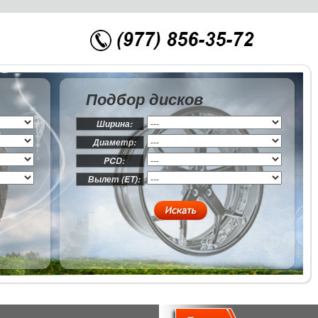
Подбор дисков
Ширина:
Диаметр:
PCD:
Вылет (ET):