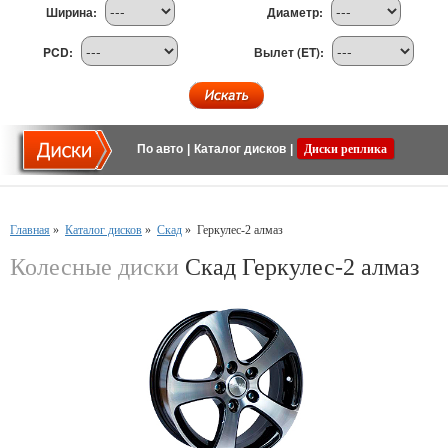
Ширина:
Диаметр:
PCD:
Вылет (ET):
По авто
|
Каталог дисков
|
Диски реплика
Главная
»
Каталог дисков
»
Скад
»
Геркулес-2 алмаз
Колесные диски
Скад Геркулес-2 алмаз