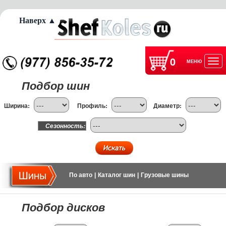
Наверх ▲
0
МЕНЮ
Отк
Подбор шин
нав
Ширина:
Профиль:
Диаметр:
Сезонность:
По авто
|
Каталог шин
|
Грузовые шины
Подбор дисков