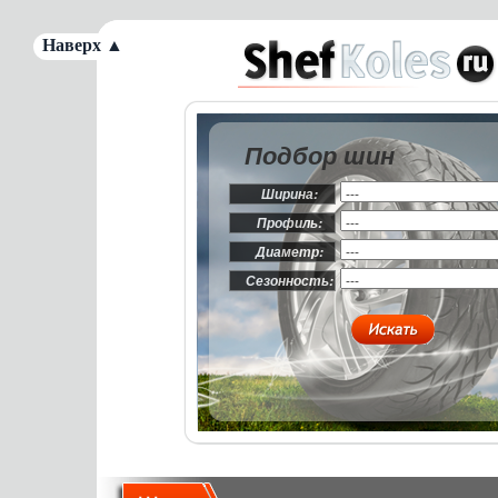
Наверх ▲
Подбор шин
Ширина:
Профиль:
Диаметр:
Сезонность: