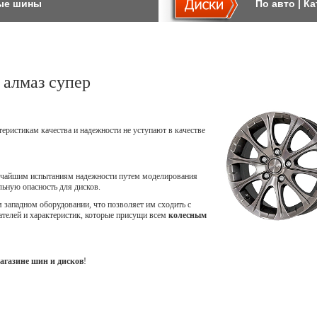
ые шины
По авто
|
Ка
алмаз супер
теристикам качества и надежности не уступают в качестве
точайшим испытаниям надежности путем моделирования
ьную опасность для дисков.
западном оборудовании, что позволяет им сходить с
ателей и характеристик, которые присущи всем
колесным
агазине шин и дисков
!