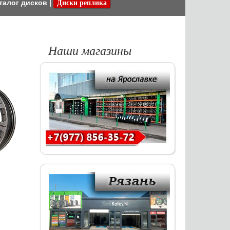
талог дисков
|
Диски реплика
Наши магазины