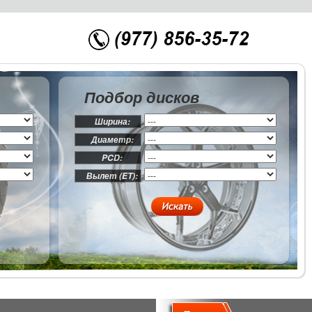
Подбор дисков
Ширина:
Диаметр:
PCD:
Вылет (ET):