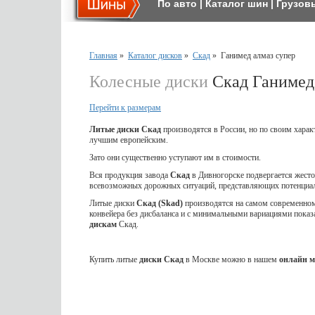
По авто
|
Каталог шин
|
Грузов
Главная
»
Каталог дисков
»
Скад
»
Ганимед алмаз супер
Колесные диски
Скад Ганимед 
Перейти к размерам
Литые диски Скад
производятся в России, но по своим харак
лучшим европейским.
Зато они существенно уступают им в стоимости.
Вся продукция завода
Скад
в Дивногорске подвергается жес
всевозможных дорожных ситуаций, представляющих потенциал
Литые диски
Скад (Skad)
производятся на самом современном 
конвейера без дисбаланса и с минимальными вариациями показ
дискам
Скад.
Купить литые
диски Скад
в Москве можно в нашем
онлайн м